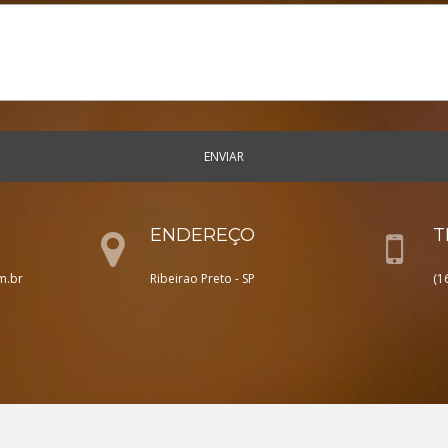
ENVIAR
ENDEREÇO
T
m.br
Ribeirao Preto - SP
(1