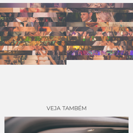
VEJA TAMBÉM